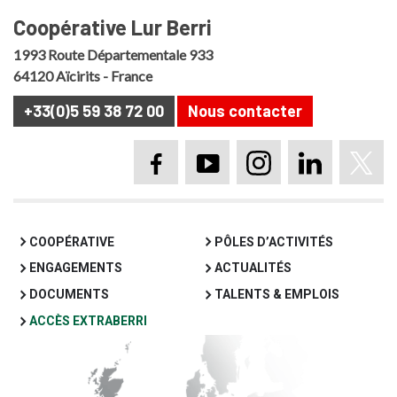
Coopérative Lur Berri
1993 Route Départementale 933
64120 Aïcirits - France
+33(0)5 59 38 72 00
Nous contacter
Page Facebook Lur B
Chaine YouTube 
Compte Inst
Page Li
Pag
COOPÉRATIVE
PÔLES D’ACTIVITÉS
ENGAGEMENTS
ACTUALITÉS
DOCUMENTS
TALENTS & EMPLOIS
ACCÈS EXTRABERRI