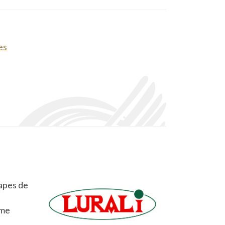
es
tapes de
mme