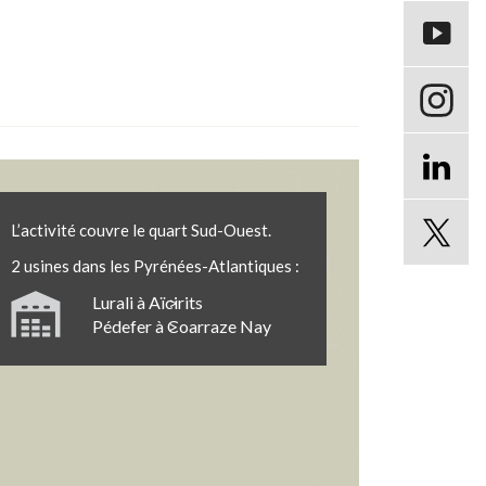
Chaine Yo
Compte In
Page Link
L’activité couvre le quart Sud-Ouest.
2 usines dans les Pyrénées-Atlantiques :
Page Twit
Lurali à Aïcirits
Pédefer à Coarraze Nay