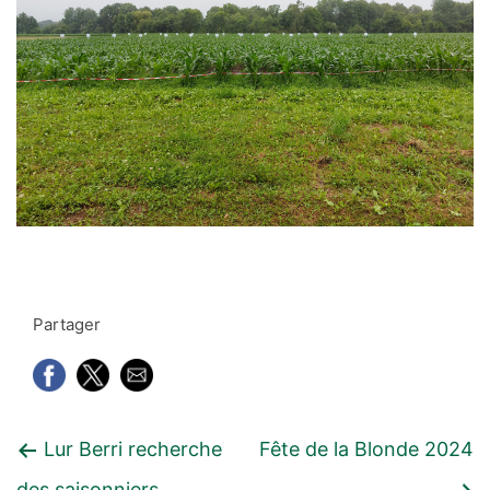
Partager
Navigation
Article
Article
Lur Berri recherche
Fête de la Blonde 2024
de
précédent
suivant
des saisonniers