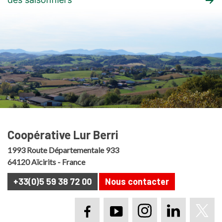
l’article
:
:
Coopérative Lur Berri
1993 Route Départementale 933
64120 Aïcirits - France
+33(0)5 59 38 72 00
Nous contacter
Page Facebook Lur B
Chaine YouTube 
Compte Inst
Page Li
Pag