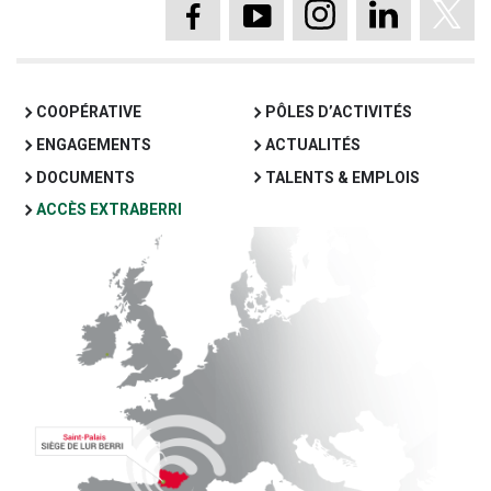
Page Facebook Lur B
Chaine YouTube 
Compte Inst
Page Li
Pag
COOPÉRATIVE
PÔLES D’ACTIVITÉS
ENGAGEMENTS
ACTUALITÉS
DOCUMENTS
TALENTS & EMPLOIS
ACCÈS EXTRABERRI