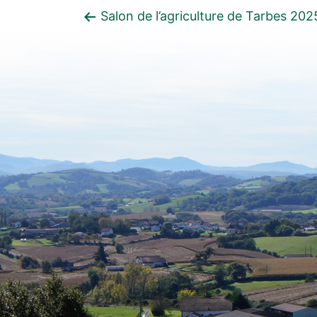
Navigation
Article
Salon de l’agriculture de Tarbes 202
de
précédent
l’article
: