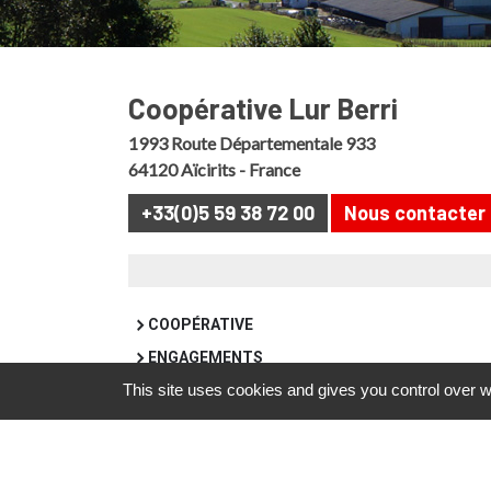
Coopérative Lur Berri
1993 Route Départementale 933
64120 Aïcirits - France
+33(0)5 59 38 72 00
Nous contacter
COOPÉRATIVE
ENGAGEMENTS
This site uses cookies and gives you control over w
DOCUMENTS
ACCÈS EXTRABERRI