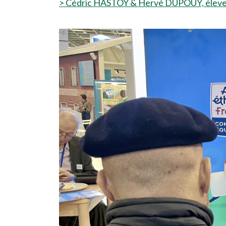
> Cédric HASTOY & Hervé DUPOUY, éleveur