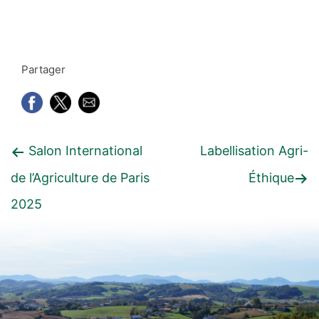
Partager
Navigation
Article
Article
Salon International
Labellisation Agri-
de
précédent
suivant
de l’Agriculture de Paris
Éthique
l’article
:
:
2025