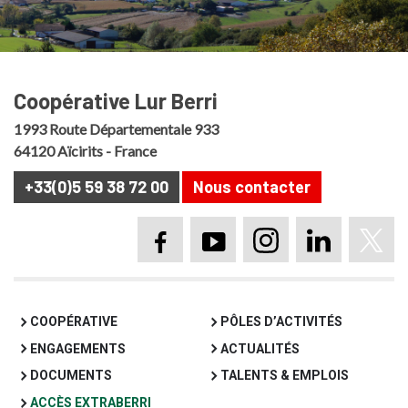
Coopérative Lur Berri
1993 Route Départementale 933
64120 Aïcirits - France
+33(0)5 59 38 72 00
Nous contacter
Page Facebook Lur B
Chaine YouTube 
Compte Inst
Page Li
Pag
COOPÉRATIVE
PÔLES D’ACTIVITÉS
ENGAGEMENTS
ACTUALITÉS
DOCUMENTS
TALENTS & EMPLOIS
ACCÈS EXTRABERRI